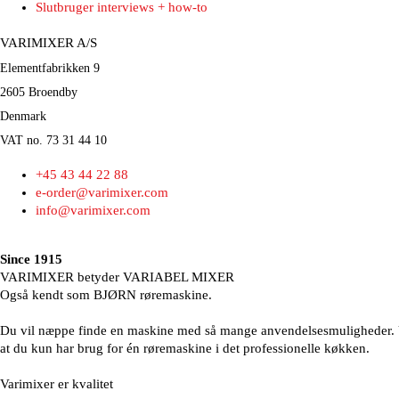
Slutbruger interviews + how-to
VARIMIXER A/S
Elementfabrikken 9
2605 Broendby
Denmark
VAT no. 73 31 44 10
+45 43 44 22 88
e-order@varimixer.com
info@varimixer.com
Since 1915
VARIMIXER betyder VARIABEL MIXER
Også kendt som BJØRN røremaskine.
Du vil næppe finde en maskine med så mange anvendelsesmuligheder. Uans
at du kun har brug for én røremaskine i det professionelle køkken.
Varimixer er kvalitet