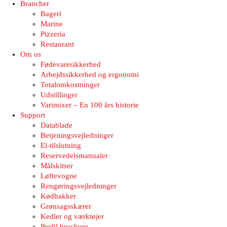
Brancher
Bageri
Marine
Pizzeria
Restaurant
Om os
Fødevaresikkerhed
Arbejdssikkerhed og ergonomi
Totalomkostninger
Udstillinger
Varimixer – En 100 års historie
Support
Datablade
Betjeningsvejledninger
El-tilslutning
Reservedelsmanualer
Målskitser
Løftevogne
Rengøringsvejledninger
Kødhakker
Grønsagsskærer
Kedler og værktøjer
Profil brochure