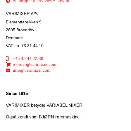
Slutbruger interviews + how-to
VARIMIXER A/S
Elementfabrikken 9
2605 Broendby
Denmark
VAT no. 73 31 44 10
+45 43 44 22 88
e-order@varimixer.com
info@varimixer.com
Since 1915
VARIMIXER betyder VARIABEL MIXER
Også kendt som BJØRN røremaskine.