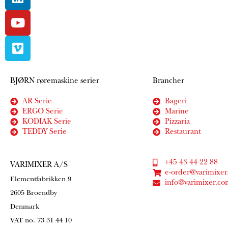
BJØRN røremaskine serier
Brancher
AR Serie
Bageri
ERGO Serie
Marine
KODIAK Serie
Pizzaria
TEDDY Serie
Restaurant
+45 43 44 22 88
VARIMIXER A/S
e-order@varimixe
Elementfabrikken 9
info@varimixer.co
2605 Broendby
Denmark
VAT no. 73 31 44 10