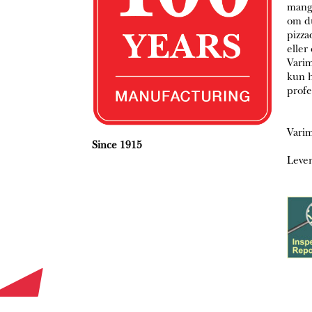
mang
om du
pizza
eller
Varim
kun h
profe
Varim
Since 1915
Lever