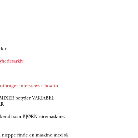
der
yhedesarkiv
lutbruger interviews + how-to
MIXER betyder VARIABEL
ER
 kendt som BJØRN røremaskine.
l næppe finde en maskine med så