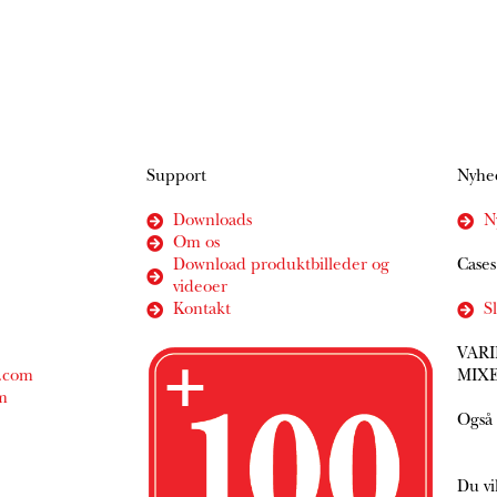
Support
Nyhe
Downloads
N
Om os
Download produktbilleder og
Cases
videoer
Kontakt
S
VARI
r.com
MIX
m
Også
Du vi