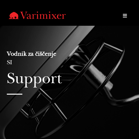
Vodnik za čiščenje
SI
Support