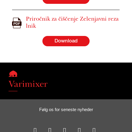
Priročnik za čiščenje Zelenjavni reza
lnik
Download
Følg os for seneste nyheder