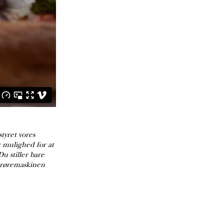
tyret vores
g mulighed for at
u stiller bare
r røremaskinen