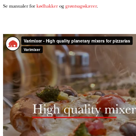
Se manualer for
kødhakker
og
grøntsagsskærer
.