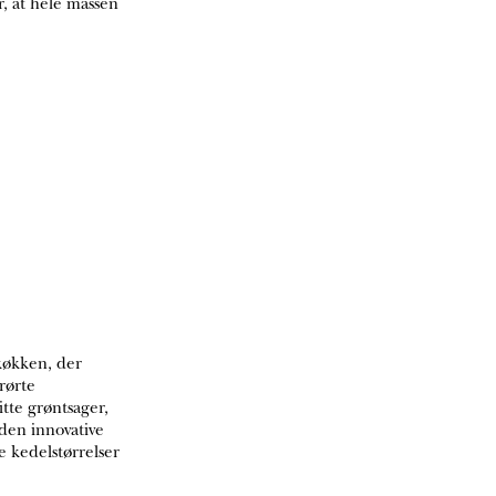
r, at hele massen
 køkken, der
rørte
tte grøntsager,
den innovative
 kedelstørrelser