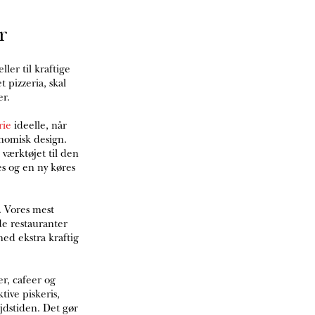
r
ler til kraftige
 pizzeria, skal
er.
rie
ideelle, når
nomisk design.
værktøjet til den
s og en ny køres
. Vores mest
e restauranter
med ekstra kraftig
r, cafeer og
tive piskeris,
jdstiden. Det gør