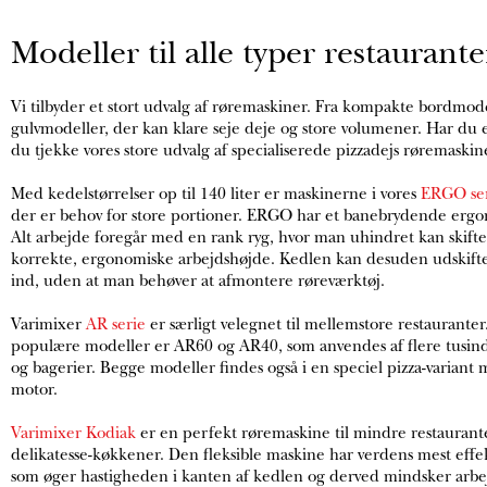
Modeller til alle typer restaurante
Vi tilbyder et stort udvalg af røremaskiner. Fra kompakte bordmodel
gulvmodeller, der kan klare seje deje og store volumener. Har du et
du tjekke vores store udvalg af specialiserede pizzadejs røremaskin
Med kedelstørrelser op til 140 liter er maskinerne i vores
ERGO se
der er behov for store portioner. ERGO har et banebrydende ergo
Alt arbejde foregår med en rank ryg, hvor man uhindret kan skifte 
korrekte, ergonomiske arbejdshøjde. Kedlen kan desuden udskifte
ind, uden at man behøver at afmontere røreværktøj.
Varimixer
AR serie
er særligt velegnet til mellemstore restauranter
populære modeller er AR60 og AR40, som anvendes af flere tusind
og bagerier. Begge modeller findes også i en speciel pizza-variant 
motor.
Varimixer Kodiak
er en perfekt røremaskine til mindre restaurante
delikatesse-køkkener. Den fleksible maskine har verdens mest effek
som øger hastigheden i kanten af kedlen og derved mindsker arbe