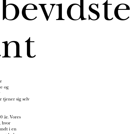
sbevidste
ant
le
ge og
g
tjener sig selv
0 år. Vores
, hvor
undt i en