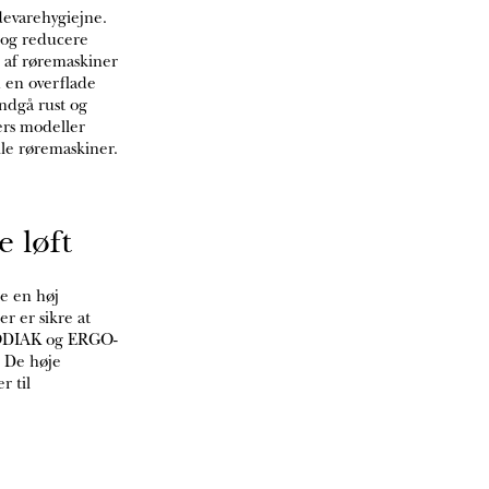
devarehygiejne.
t og reducere
t af røremaskiner
d en overflade
undgå rust og
ers modeller
lle røremaskiner.
 løft
de en høj
r er sikre at
 KODIAK og ERGO-
. De høje
r til