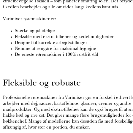
cirkelbevægelse i skålen – som planeter omkring solen. Det betyde
i kedlen bearbejdes og alle områder langs kedlens kant nås.
Varimixer røremaskiner er:
Stærke og pålidelige
Fleksible med ekstra tilbehør og kedel-muligheder
Designet til korrekte arbejdsstillinger
Nemme at rengøre for maksimal hygiejne
De eneste røremaskiner i 100% rustfrit stål
Fleksible og robuste
Professionelle røremaskiner fra Varimixer gør en forskel i ethvert
arbejder med dej, saucer, kartoffelmos, glasurer, cremer og andre 
madprodukter. Og med ekstra-tilbehør kan de også bruges til at sni
hakke kød og rive ost. Det giver mange flere brugsmuligheder for 
køkkenchef. Mange af modellerne kan desuden fås med forskellige
afhængig af, hvor stor en portion, du ønsker.