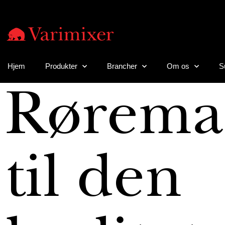
Hjem
Produkter
Brancher
Om os
S
Rørema
til den