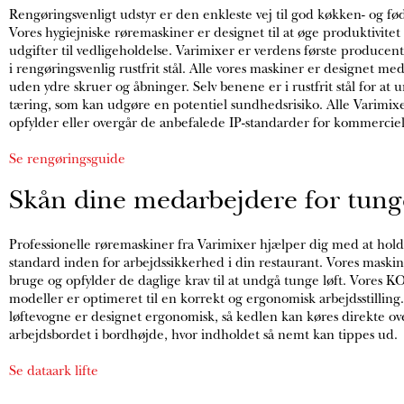
Rengøringsvenligt udstyr er den enkleste vej til god køkken- og fø
Vores hygiejniske røremaskiner er designet til at øge produktivite
udgifter til vedligeholdelse. Varimixer er verdens første producen
i rengøringsvenlig rustfrit stål. Alle vores maskiner er designet me
uden ydre skruer og åbninger. Selv benene er i rustfrit stål for at 
tæring, som kan udgøre en potentiel sundhedsrisiko. Alle Varimix
opfylder eller overgår de anbefalede IP-standarder for kommercie
Se rengøringsguide
Skån dine medarbejdere for tunge
Professionelle røremaskiner fra Varimixer hjælper dig med at hol
standard inden for arbejdssikkerhed i din restaurant. Vores maskine
bruge og opfylder de daglige krav til at undgå tunge løft. Vores
modeller er optimeret til en korrekt og ergonomisk arbejdsstilling
løftevogne er designet ergonomisk, så kedlen kan køres direkte ove
arbejdsbordet i bordhøjde, hvor indholdet så nemt kan tippes ud.
Se dataark lifte