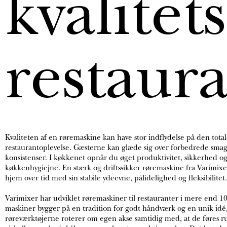
kvalitet
restaur
Kvaliteten af en røremaskine kan have stor indflydelse på den tota
restaurantoplevelse. Gæsterne kan glæde sig over forbedrede sma
konsistenser. I køkkenet opnår du øget produktivitet, sikkerhed o
køkkenhygiejne. En stærk og driftssikker røremaskine fra Varimixer 
hjem over tid med sin stabile ydeevne, pålidelighed og fleksibilitet.
Varimixer har udviklet røremaskiner til restauranter i mere end 10
maskiner bygger på en tradition for godt håndværk og en unik idé
røreværktøjerne roterer om egen akse samtidig med, at de føres r