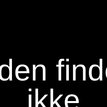
den fin
ikke