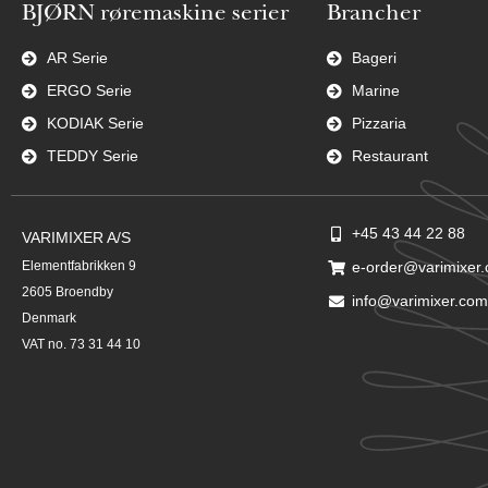
BJØRN røremaskine serier
Brancher
AR Serie
Bageri
ERGO Serie
Marine
KODIAK Serie
Pizzaria
TEDDY Serie
Restaurant
+45 43 44 22 88
VARIMIXER A/S
Elementfabrikken 9
e-order@varimixer
2605 Broendby
info@varimixer.com
Denmark
VAT no. 73 31 44 10