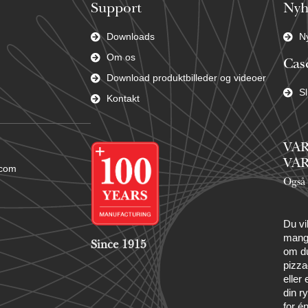
Support
Nyh
Downloads
N
Om os
Cas
Download produktbilleder og videoer
Sl
Kontakt
VAR
VAR
.com
Også
Du vi
mang
Since 1915
om du
pizza
eller
din r
for é