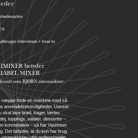
eder
yhedesarkiv
es
utbruger interviews + how-to
IMIXER betyder
IABEL MIXER
 kendt som BJØRN røremaskine.
l næppe finde en maskine med så
e anvendelsesmuligheder. Uanset
 skal lave brød, kager, tærter,
dej, toppings, salater, desserter –
 en kombination – så har Varimixer
yg. Det betyder, at du kun har brug
n røremaskine i det professionelle