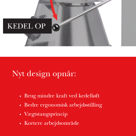
Nyt design opnår:
Brug mindre kraft ved kedelløft
Bedre ergonomisk arbejdsstilling
Vægtstangsprincip
Kortere arbejdsområde