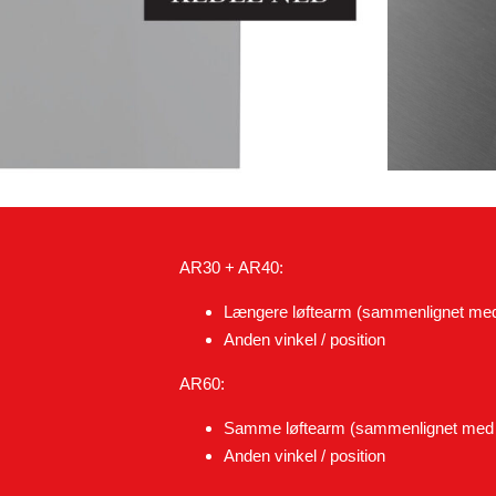
AR30 + AR40:
Længere løftearm (sammenlignet med 
Anden vinkel / position
AR60:
Samme løftearm (sammenlignet med t
Anden vinkel / position