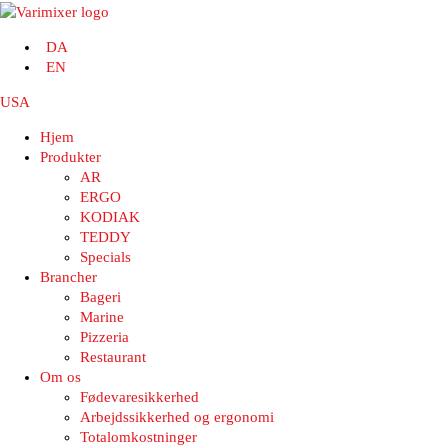
DA
EN
USA
Hjem
Produkter
AR
ERGO
KODIAK
TEDDY
Specials
Brancher
Bageri
Marine
Pizzeria
Restaurant
Om os
Fødevaresikkerhed
Arbejdssikkerhed og ergonomi
Totalomkostninger