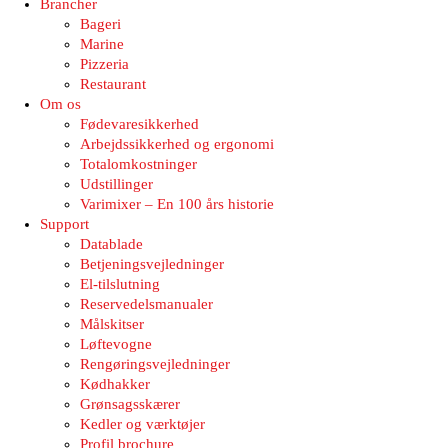
Brancher
Bageri
Marine
Pizzeria
Restaurant
Om os
Fødevaresikkerhed
Arbejdssikkerhed og ergonomi
Totalomkostninger
Udstillinger
Varimixer – En 100 års historie
Support
Datablade
Betjeningsvejledninger
El-tilslutning
Reservedelsmanualer
Målskitser
Løftevogne
Rengøringsvejledninger
Kødhakker
Grønsagsskærer
Kedler og værktøjer
Profil brochure