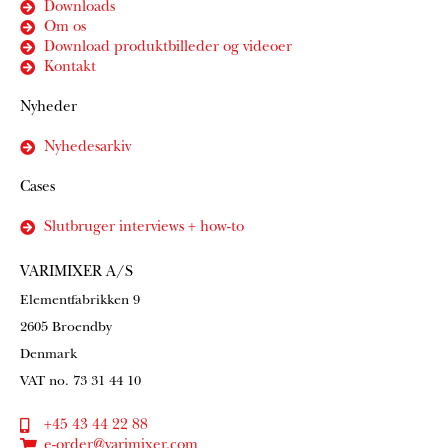
Downloads
Om os
Download produktbilleder og videoer
Kontakt
Nyheder
Nyhedesarkiv
Cases
Slutbruger interviews + how-to
VARIMIXER A/S
Elementfabrikken 9
2605 Broendby
Denmark
VAT no. 73 31 44 10
+45 43 44 22 88
e-order@varimixer.com