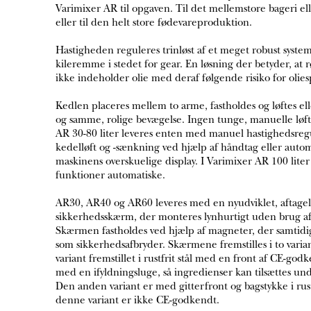
Varimixer AR til opgaven. Til det mellemstore bageri el
eller til den helt store fødevareproduktion.
Hastigheden reguleres trinløst af et meget robust system
kileremme i stedet for gear. En løsning der betyder, at
ikke indeholder olie med deraf følgende risiko for olies
Kedlen placeres mellem to arme, fastholdes og løftes ell
og samme, rolige bevægelse. Ingen tunge, manuelle løft
AR 30-80 liter leveres enten med manuel hastighedsreg
kedelløft og -sænkning ved hjælp af håndtag eller automa
maskinens overskuelige display. I Varimixer AR 100 liter 
funktioner automatiske.
AR30, AR40 og AR60 leveres med en nyudviklet, aftagel
sikkerhedsskærm, der monteres lynhurtigt uden brug af
Skærmen fastholdes ved hjælp af magneter, der samtidi
som sikkerhedsafbryder. Skærmene fremstilles i to varia
variant fremstillet i rustfrit stål med en front af CE-godk
med en ifyldningsluge, så ingredienser kan tilsættes un
Den anden variant er med gitterfront og bagstykke i rustf
denne variant er ikke CE-godkendt.