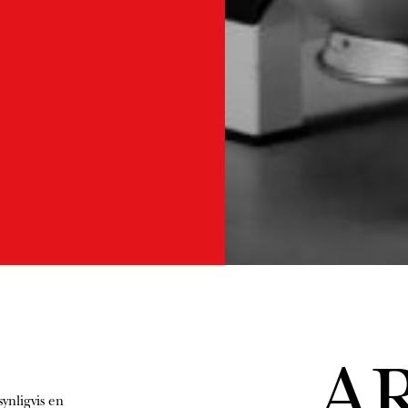
A
synligvis en