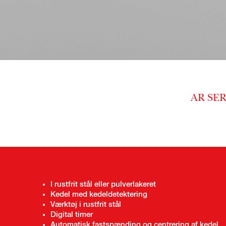
AR SERIE
I rustfrit stål eller pulverlakeret
Kedel med kedeldetektering
Værktøj i rustfrit stål
Digital timer
Automatisk fastspænding og centrering af kedel