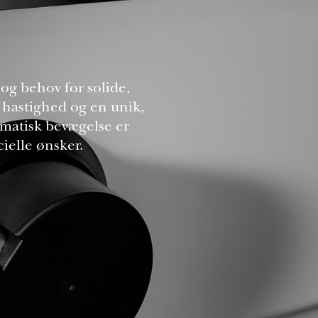
g behov for solide,
l hastighed og en unik,
omatisk bevægelse er
ielle ønsker.