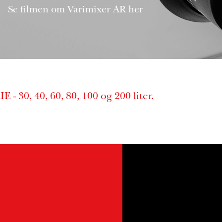
Se filmen om Varimixer AR her
 - 30, 40, 60, 80, 100 og 200 liter.