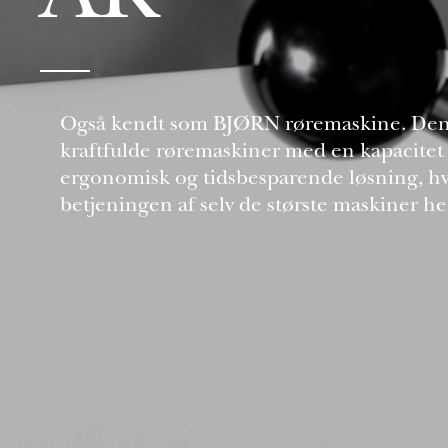
Også kendt som BJØRN røremaskine. Den l
kraftfulde røremaskiner med en kapacitet p
ergonomisk og tidsbesparende løsning, hvo
betjeningen af selv de største maskiner he