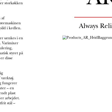
ler storkøkken
 af
 røremaskinen
Always Rel
pild i kedlen.
er sænkes i en
. Varimixer
ulering,
tisk styret på
er disse
ig
 værktøj.
g fungerer
nter – en
endt plast
der arbejdet.
rit stål –