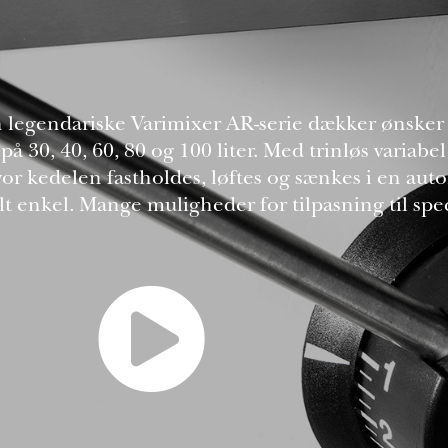
egendariske Varimixer AR-serie dækker ønsker o
å 30, 40, 60, 80 og 100 liter. Med trinløs variabe
r kedelen fastholdes, løftes og sænkes i en aut
lt enkel. Mange muligheder for tilpasning til spec