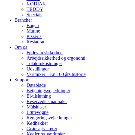
KODIAK
TEDDY
Specials
Brancher
Bageri
Marine
Pizzeria
Restaurant
Om os
Fødevaresikkerhed
Arbejdssikkerhed og ergonomi
Totalomkostninger
Udstillinger
Varimixer – En 100 års historie
Support
Datablade
Betjeningsvejledninger
El-tilslutning
Reservedelsmanualer
Målskitser
Løftevogne
Rengøringsvejledninger
Kødhakker
Grønsagsskærer
Kedler og værktøjer