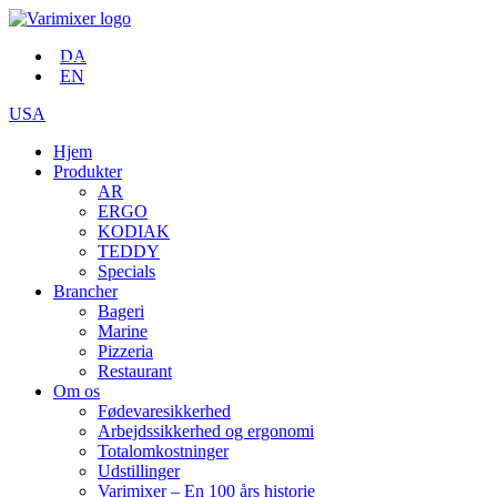
DA
EN
USA
Hjem
Produkter
AR
ERGO
KODIAK
TEDDY
Specials
Brancher
Bageri
Marine
Pizzeria
Restaurant
Om os
Fødevaresikkerhed
Arbejdssikkerhed og ergonomi
Totalomkostninger
Udstillinger
Varimixer – En 100 års historie