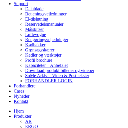
Support
Datablade
Betjeningsvejledninger
El-tilslutning
Reservedelsmanualer
Målskitser
Løftevogne
Rengøringsvejledninger
Kødhakker
Grønsagsskærer
Kedler og værktøjer
Profil brochure
Kapaciteter – Anbefalet
Download produkt billeder og videoer
SoMe Arkiv – Video & Post tekster
FORHANDLER LOGIN
Forhandlere
Cases
Nyheder
Kontakt
Hjem
Produkter
AR
ERGO