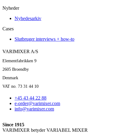
Nyheder
Nyhedesarkiv
Cases
Slutbruger interviews + how-to
VARIMIXER A/S
Elementfabrikken 9
2605 Broendby
Denmark
VAT no. 73 31 44 10
+45 43 44 22 88
e-order@varimixer.com
info@varimixer.com
Since 1915
VARIMIXER betyder VARIABEL MIXER