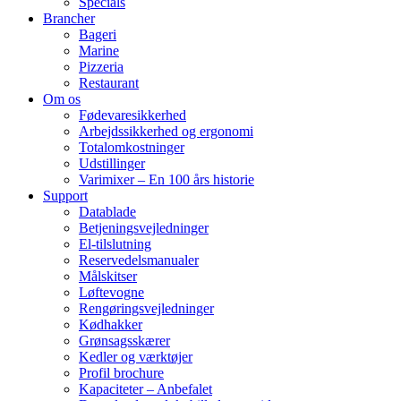
Specials
Brancher
Bageri
Marine
Pizzeria
Restaurant
Om os
Fødevaresikkerhed
Arbejdssikkerhed og ergonomi
Totalomkostninger
Udstillinger
Varimixer – En 100 års historie
Support
Datablade
Betjeningsvejledninger
El-tilslutning
Reservedelsmanualer
Målskitser
Løftevogne
Rengøringsvejledninger
Kødhakker
Grønsagsskærer
Kedler og værktøjer
Profil brochure
Kapaciteter – Anbefalet