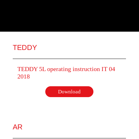
TEDDY
TEDDY 5L operating instruction IT 04
2018
Download
AR