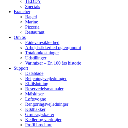
TEDDY
Specials
Brancher
Bageri
Marine
Pizzeria
Restaurant
Om os
Fødevaresikkerhed
Arbejdssikkerhed og ergonomi
Totalomkostninger
Udstillinger
Varimixer – En 100 års historie
Support
Datablade
Betjeningsvejledninger
El-tilslutning
Reservedelsmanualer
Målskitser
Løftevogne
Rengøringsvejledninger
Kødhakker
Grønsagsskærer
Kedler og værktøjer
Profil brochure