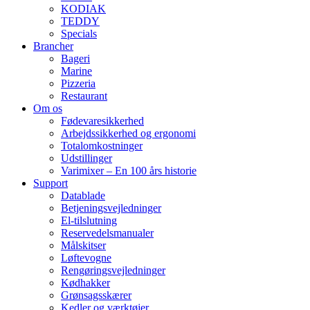
KODIAK
TEDDY
Specials
Brancher
Bageri
Marine
Pizzeria
Restaurant
Om os
Fødevaresikkerhed
Arbejdssikkerhed og ergonomi
Totalomkostninger
Udstillinger
Varimixer – En 100 års historie
Support
Datablade
Betjeningsvejledninger
El-tilslutning
Reservedelsmanualer
Målskitser
Løftevogne
Rengøringsvejledninger
Kødhakker
Grønsagsskærer
Kedler og værktøjer