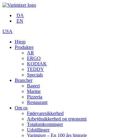
DA
EN
USA
Hjem
Produkter
AR
ERGO
KODIAK
TEDDY
Specials
Brancher
Bageri
Marine
Pizzeria
Restaurant
Om os
Fødevaresikkerhed
Arbejdssikkerhed og ergonomi
Totalomkostninger
Udstillinger
Varimixer – En 100 års historie