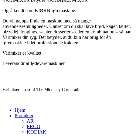
VARIMIXER betyder VARIABEL MIXER
Også kendt som BJØRN røremaskine.
Du vil næppe finde en maskine med så mange
anvendelsesmuligheder. Uanset om du skal lave brød, kager, tærter,
pizzadej, toppings, salater, desserter – eller en kombination – så har
Varimixer din ryg. Det betyder, at du kun har brug for én
røremaskine i det professionelle køkken.
Varimixer er kvalitet
Leverandør af fødevaremaskiner
Varimixer a part of The Middleby Corporation
Hjem
Produkter
AR
ERGO
KODIAK