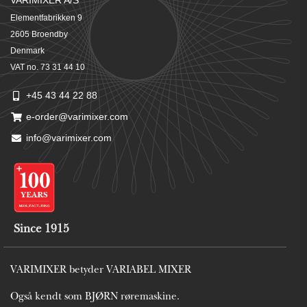
VARIMIXER A/S
Elementfabrikken 9
2605 Broendby
Denmark
VAT no. 73 31 44 10
+45 43 44 22 88
e-order@varimixer.com
info@varimixer.com
Since 1915
VARIMIXER betyder VARIABEL MIXER
Også kendt som BJØRN røremaskine.