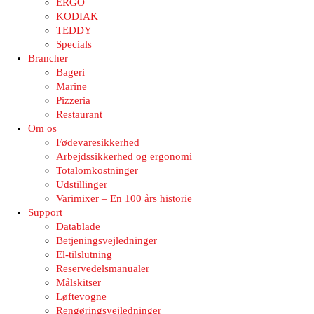
ERGO
KODIAK
TEDDY
Specials
Brancher
Bageri
Marine
Pizzeria
Restaurant
Om os
Fødevaresikkerhed
Arbejdssikkerhed og ergonomi
Totalomkostninger
Udstillinger
Varimixer – En 100 års historie
Support
Datablade
Betjeningsvejledninger
El-tilslutning
Reservedelsmanualer
Målskitser
Løftevogne
Rengøringsvejledninger