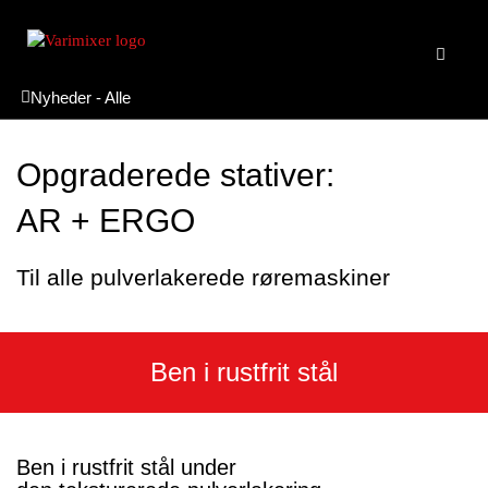
Nyheder - Alle
Opgraderede stativer:
AR + ERGO
Til alle pulverlakerede røremaskiner
Ben i rustfrit stål
Ben i rustfrit stål under