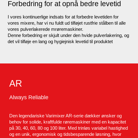
Forbedring for at opnå bedre levetid
I vores kontinuerlige indsats for at forbedre levetiden for
vores mixere, har vi nu fuldt ud tilføjet rustfrie stålben til alle
vores pulverlakerede mrøremaskiner.
Denne forbedring er skjult under den hvide pulverlakering, og
det vil tilføje en lang og hygiejnisk levetid til produktet
AR
Always Reliable
Den legendariske Varimixer AR-serie dækker ønsker og
behov for solide, kraftfulde røremaskiner med en kapacitet
på 30, 40, 60, 80 og 100 liter. Med trinløs variabel hastighed
og en unik, ergonomisk og tidsbesparende løsning, hvor