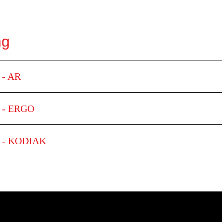
ng
 - AR
E - ERGO
DE - KODIAK