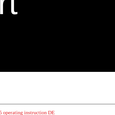
rt
operating instruction DE