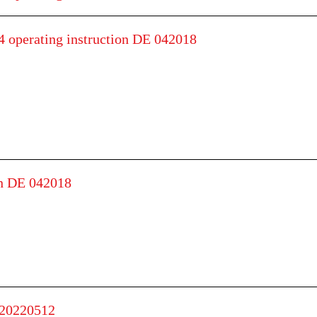
operating instruction DE 042018
on DE 042018
 20220512