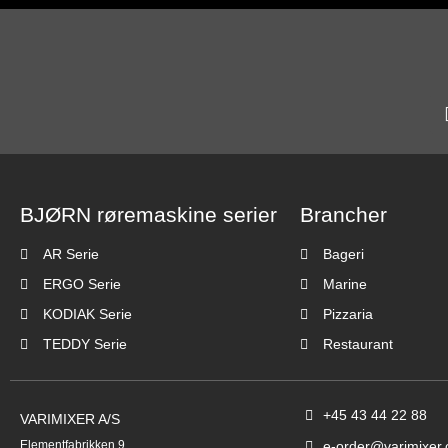
BJØRN røremaskine serier
Brancher
AR Serie
Bageri
ERGO Serie
Marine
KODIAK Serie
Pizzaria
TEDDY Serie
Restaurant
+45 43 44 22 88
VARIMIXER A/S
Elementfabrikken 9
e-order@varimixer