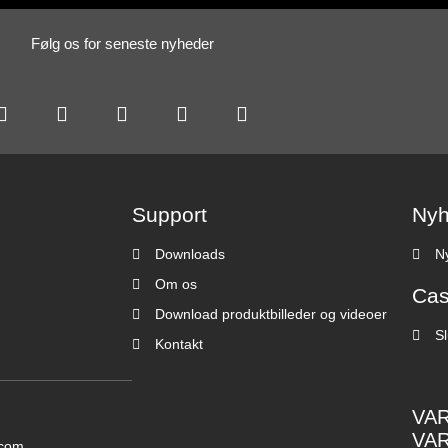
Følg os for seneste nyheder
Support
Nyh
Downloads
N
Om os
Ca
Download produktbilleder og videoer
Sl
Kontakt
VAR
VAR
.com