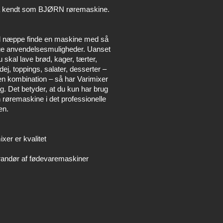
 kendt som BJØRN røremaskine.
l næppe finde en maskine med så
e anvendelsesmuligheder. Uanset
 skal lave brød, kager, tærter,
dej, toppings, salater, desserter –
 en kombination – så har Varimixer
yg. Det betyder, at du kun har brug
n røremaskine i det professionelle
en.
ixer er kvalitet
andør af fødevaremaskiner