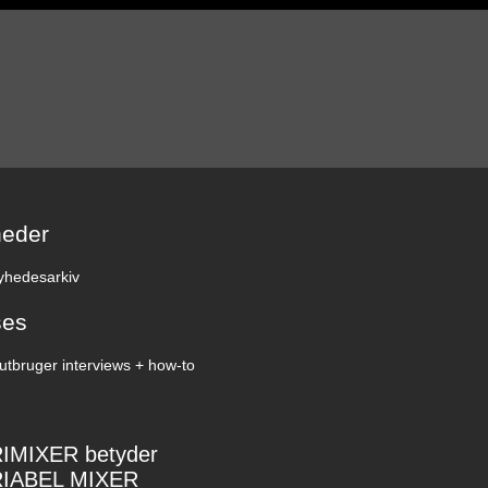
eder
yhedesarkiv
ses
utbruger interviews + how-to
IMIXER betyder
IABEL MIXER