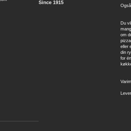
Since 1915
Også
Du vi
mang
om du
pizza
eller
din r
for é
køkk
Varim
Lever