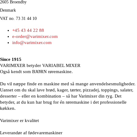
2605 Broendby
Denmark
VAT no. 73 31 44 10
+45 43 44 22 88
e-order@varimixer.com
info@varimixer.com
Since 1915
VARIMIXER betyder VARIABEL MIXER
Også kendt som BJØRN røremaskine.
Du vil næppe finde en maskine med så mange anvendelsesmuligheder.
Uanset om du skal lave brød, kager, tærter, pizzadej, toppings, salater,
desserter – eller en kombination – så har Varimixer din ryg. Det
betyder, at du kun har brug for én røremaskine i det professionelle
køkken.
Varimixer er kvalitet
Leverandør af fødevaremaskiner