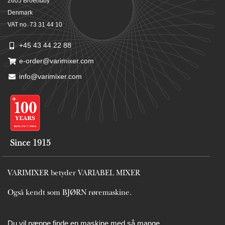
2605 Broendby
Denmark
VAT no. 73 31 44 10
+45 43 44 22 88
e-order@varimixer.com
info@varimixer.com
Since 1915
VARIMIXER betyder VARIABEL MIXER
Også kendt som BJØRN røremaskine.
Du vil næppe finde en maskine med så mange